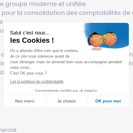
e groupe moderne et unifiée
 pour la consolidation des comptabilités d
e
n de la facturation client et intragroupe
Salut c'est nous...
les Cookies !
On a attendu d'être sûrs que le contenu
ons créées sur mesure et répondant aux beso
de ce site vous intéresse avant de
 de véritables outils performants, sécurisés e
vous déranger, mais on aimerait bien vous accompagner pendant
votre visite...
ssus comptable groupe.
C'est OK pour vous ?
Lire la politique de confidentialité
Consentements certifiés par
Non merci
Je choisis
OK pour moi
Axeptio consent
Plateforme de Gestion du Consentement : Personnalisez vos
Notre plateforme vous permet d'adapter et de gérer vos paramè
ercial