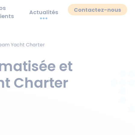
os
Contactez-nous
Actualités
lients
ream Yacht Charter
matisée et
t Charter