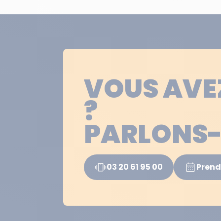
VOUS AVE
?
PARLONS-
03 20 61 95 00
Prend