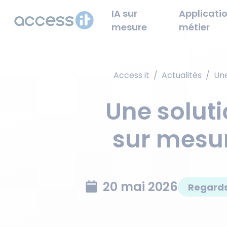
IA sur
Applicatio
mesure
métier
Access it
/
Actualités
/
Une
Une solut
sur mesu
20 mai 2026
Regards