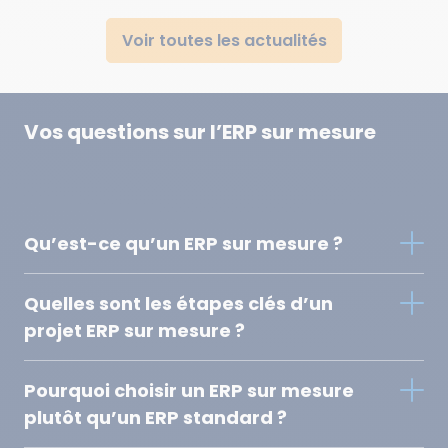
Voir toutes les actualités
Vos questions sur l’ERP sur mesure
Qu’est-ce qu’un ERP sur mesure ?
Un
ERP sur mesure
est un logiciel de gestion conçu
Quelles sont les étapes clés d’un
spécifiquement pour répondre aux besoins de votre
entreprise et à vos processus métiers.
projet ERP sur mesure ?
Contrairement aux ERP standards du marché, il ne vous
impose pas de modèle préexistant. Il s’adapte à votre
Un
projet ERP sur mesure
repose sur une démarche
organisation, à votre terminologie et à vos méthodes de
Pourquoi choisir un ERP sur mesure
progressive et structurée.
travail, sans fonctionnalités inutiles ni contournements
plutôt qu’un ERP standard ?
Il commence par une phase d’audit et d’analyse visant à
complexes.