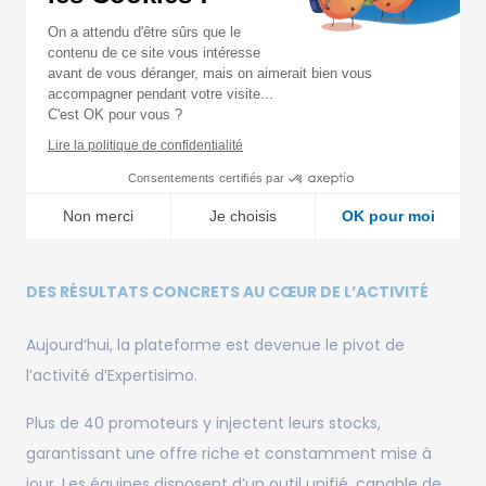
logiques métiers complexes à grande échelle, tandis que
On a attendu d'être sûrs que le
le front-end s’appuie sur Vue.js et Quasar pour offrir une
contenu de ce site vous intéresse
avant de vous déranger, mais on aimerait bien vous
interface réactive et adaptée aux usages modernes.
accompagner pendant votre visite...
C'est OK pour vous ?
Mais au-delà des technologies, c’est l’architecture
Lire la politique de confidentialité
globale qui a été pensée pour évoluer. Une plateforme
Consentements certifiés par
n’est performante que si elle peut
continuer à évoluer
Non merci
Je choisis
OK pour moi
sans se fragiliser.
Axeptio consent
Plateforme de Gestion du Consentement : Personnalisez vo
DES RÉSULTATS CONCRETS AU CŒUR DE L’ACTIVITÉ
Notre plateforme vous permet d'adapter et de gérer vos para
Aujourd’hui, la plateforme est devenue le pivot de
l’activité d’Expertisimo.
Plus de 40 promoteurs y injectent leurs stocks,
garantissant une offre riche et constamment mise à
jour. Les équipes disposent d’un outil unifié, capable de