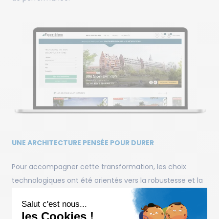
UNE ARCHITECTURE PENSÉE POUR DURER
Pour accompagner cette transformation, les choix
technologiques ont été orientés vers la robustesse et la
pérennité.
Salut c'est nous...
les Cookies !
Le back-end repose sur .NET, capable de gérer des