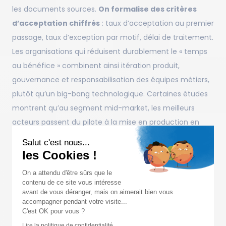
les documents sources.
On formalise des critères
d’acceptation chiffrés
: taux d’acceptation au premier
passage, taux d’exception par motif, délai de traitement.
Les organisations qui réduisent durablement le « temps
au bénéfice » combinent ainsi itération produit,
gouvernance et responsabilisation des équipes métiers,
plutôt qu’un big-bang technologique. Certaines études
montrent qu’au segment mid-market, les meilleurs
acteurs passent du pilote à la mise en production en
environ 90 jours, à condition d’aligner métiers, données
Salut c'est nous...
et sécurité dès le départ.
les Cookies !
Les deux dernières semaines préparent la
bascule et la
On a attendu d'être sûrs que le
contenu de ce site vous intéresse
pérennité
. On finalise la
documentation d’usage, les
avant de vous déranger, mais on aimerait bien vous
consignes éditoriales et les limites de l’outil
, on
accompagner pendant votre visite...
C'est OK pour vous ?
entraîne les utilisateurs sur leurs scénarios réels et
on
Lire la politique de confidentialité