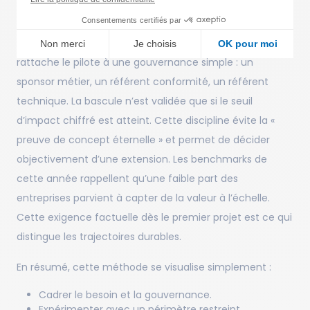
met en place la supervision
: un tableau de bord qui
Consentements certifiés par
suit les indicateurs définis au cadrage, un dispositif
d’escalade pour les exceptions et un plan de repli. On
Non merci
Je choisis
OK pour moi
rattache le pilote à une gouvernance simple : un
Axeptio consent
Plateforme de Gestion du Consentement : Personnalisez vo
sponsor métier, un référent conformité, un référent
Notre plateforme vous permet d'adapter et de gérer vos para
technique. La bascule n’est validée que si le seuil
d’impact chiffré est atteint. Cette discipline évite la «
preuve de concept éternelle » et permet de décider
objectivement d’une extension. Les benchmarks de
cette année rappellent qu’une faible part des
entreprises parvient à capter de la valeur à l’échelle.
Cette exigence factuelle dès le premier projet est ce qui
distingue les trajectoires durables.
En résumé, cette méthode se visualise simplement :
Cadrer le besoin et la gouvernance.
Expérimenter avec un périmètre restreint.