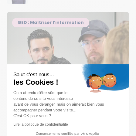
GED : Maîtriser l’information
Salut c'est nous...
les Cookies !
On a attendu d'être sûrs que le
contenu de ce site vous intéresse
avant de vous déranger, mais on aimerait bien vous
Pourquoi mettre en place une GED ?
accompagner pendant votre visite...
C'est OK pour vous ?
Par
Lire la politique de confidentialité
Eric
Consentements certifiés par