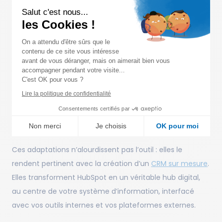
Salut c'est nous...
Vous avez un processus de validation de devis
les Cookies !
spécifique ? Un développement sur mesure peut
automatiser les notifications et synchroniser les
On a attendu d'être sûrs que le
statuts dans votre ERP.
contenu de ce site vous intéresse
Vous souhaitez générer automatiquement des
avant de vous déranger, mais on aimerait bien vous
documents commerciaux à partir de données
accompagner pendant votre visite...
HubSpot ? Un connecteur sur mesure le fait en
C'est OK pour vous ?
quelques clics.
Lire la politique de confidentialité
Vous avez besoin de suivre la satisfaction client
après chaque livraison ? Un module personnalisé
Consentements certifiés par
peut collecter et centraliser ces retours
Non merci
Je choisis
OK pour moi
directement dans le CRM.
Axeptio consent
Plateforme de Gestion du Consentement : Personnalisez vo
Ces adaptations n’alourdissent pas l’outil : elles le
Notre plateforme vous permet d'adapter et de gérer vos para
rendent pertinent avec la création d’un
CRM sur mesure
.
Elles transforment HubSpot en un véritable hub digital,
au centre de votre système d’information, interfacé
avec vos outils internes et vos plateformes externes.