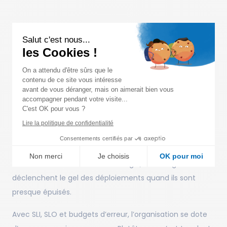
Salut c'est nous...
Selon
Implementing Service Level Objectives
, « un budget
les Cookies !
d’erreur mesure comment le SLI a performé par rapport
au SLO. Il définit à quel point le service est autorisé à être
On a attendu d'être sûrs que le
contenu de ce site vous intéresse
non fiable et sert de signal pour savoir quand corriger le
avant de vous déranger, mais on aimerait bien vous
tir. »
accompagner pendant votre visite...
C'est OK pour vous ?
On peut le « dépenser » progressivement : chaque erreur
Lire la politique de confidentialité
en consomme.
Si on le brûle trop vite, c’est le signal
Consentements certifiés par
qu’il faut freiner les nouvelles features et
Non merci
Je choisis
OK pour moi
améliorer la fiabilité
. Chez Google, ces budgets
Axeptio consent
Plateforme de Gestion du Consentement : Personnalisez vo
déclenchent le gel des déploiements quand ils sont
presque épuisés.
Notre plateforme vous permet d'adapter et de gérer vos para
Avec SLI, SLO et budgets d’erreur, l’organisation se dote