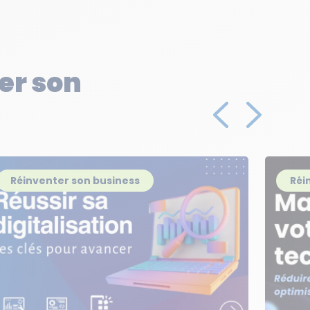
ter son
Réinventer son business
Réi