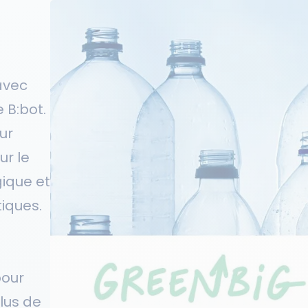
avec
e B:bot.
ur
ur le
gique et
iques.
pour
lus de