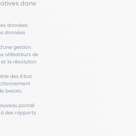
catives dans
 les données
des données
d’une gestion
x utilisateurs de
 et la résolution
mble des B:bot
onctionnement
de besoin,
nouveau portail
 à des rapports