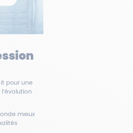
ession
 it pour une
l’évolution
réponde mieux
alités