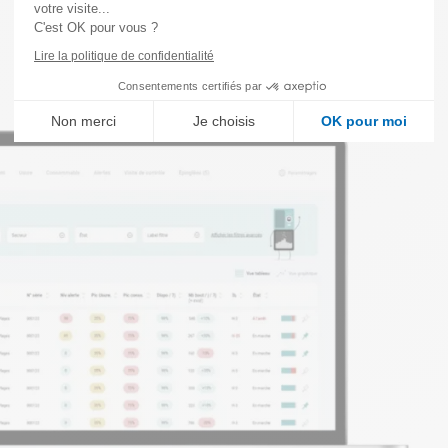
votre visite...
C'est OK pour vous ?
Lire la politique de confidentialité
Consentements certifiés par
Non merci
Je choisis
OK pour moi
Axeptio consent
Plateforme de Gestion du Consentement : Personnalisez vos
Notre plateforme vous permet d'adapter et de gérer vos paramè