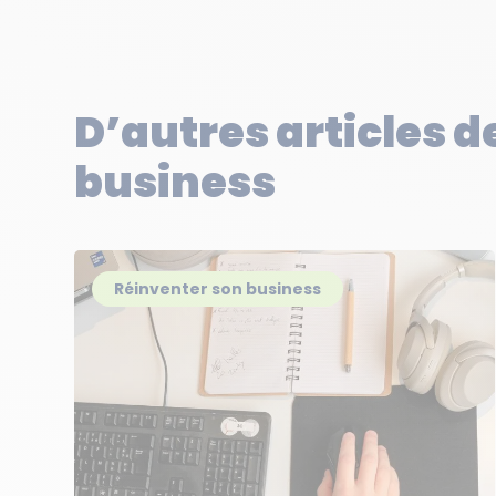
D’autres articles d
business
Réinventer son business